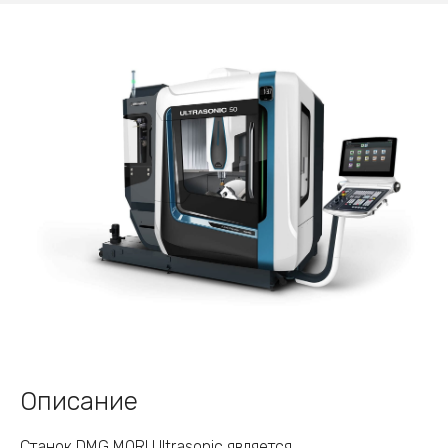
Описание
Станок DMG MORI Ultrasonic является