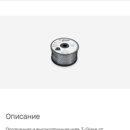
Описание
Прозрачная и высокопрочная нить T-Glase от