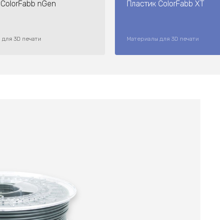
 ColorFabb nGen
Пластик ColorFabb XT
 для 3D печати
Материалы для 3D печати