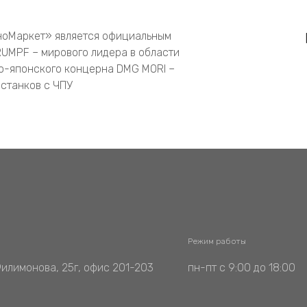
ноМаркет» является официальным
UMPF – мирового лидера в области
о-японского концерна DMG MORI –
станков с ЧПУ
Режим работы
Филимонова, 25г, офис 201-203
пн-пт с 9:00 до 18:00