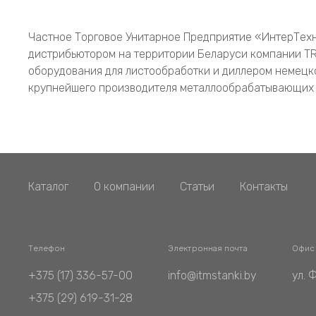
Частное Торговое Унитарное Предприятие «ИнтерТех
дистрибьютором на территории Беларуси компании TR
оборудования для листообработки и диллером немецк
крупнейшего производителя металлообрабатывающих 
Каталог
О компании
Статьи
Контакты
Телефон
Электронная почта
Офис
+375 (17) 336-57-00
info@itmstanki.by
ул. 
+375 (29) 619-31-28