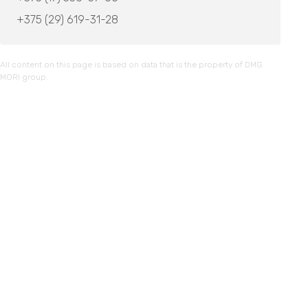
+375 (29) 619-31-28
All content on this page is based on data that is the property of DMG
MORI group.