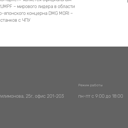
UMPF – мирового лидера в области
о-японского концерна DMG MORI –
станков с ЧПУ
Режим работы
Филимонова, 25г, офис 201-203
пн-пт с 9:00 до 18:00