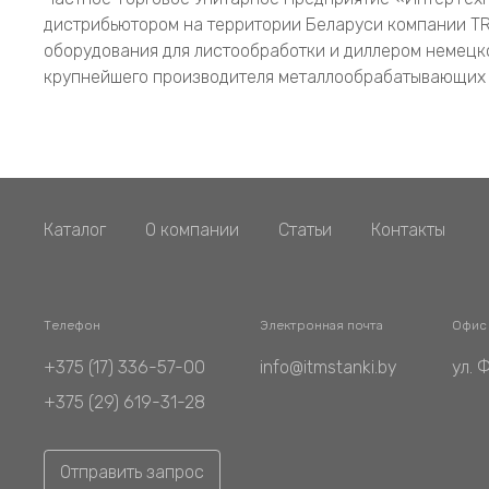
дистрибьютором на территории Беларуси компании TR
оборудования для листообработки и диллером немецк
крупнейшего производителя металлообрабатывающих 
Каталог
О компании
Статьи
Контакты
Телефон
Электронная почта
Офис
+375 (17) 336-57-00
info@itmstanki.by
ул. 
+375 (29) 619-31-28
Отправить запрос