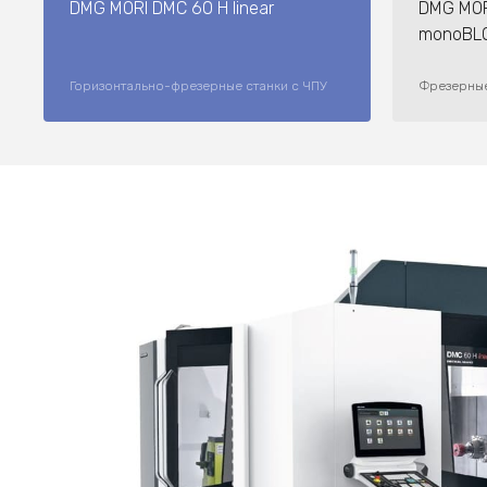
DMG MORI DMC 60 H linear
DMG MOR
monoBLOCK​​
Горизонтально-фрезерные станки с ЧПУ
Фрезерные