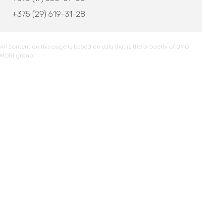
+375 (29) 619-31-28
All content on this page is based on data that is the property of DMG
MORI group.